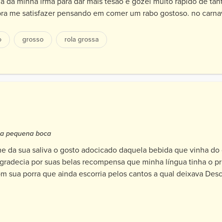
nha da minha irmã para dar mais tesão e gozei muito rápido de tant
 pra me satisfazer pensando em comer um rabo gostoso. no carnav
o
grosso
rola grossa
nha pequena boca
me da sua saliva o gosto adocicado daquela bebida que vinha do
gradecia por suas belas recompensa que minha língua tinha o pri
 sua porra que ainda escorria pelos cantos a qual deixava Des