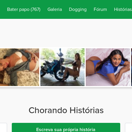
Bater papo
(767)
Galeria
Dogging
Fórum
Histórias
Chorando Histórias
Escreva sua própria história