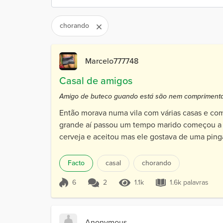
chorando
Marcelo777748
Casal de amigos
Amigo de buteco guando está são nem comprimenta
Então morava numa vila com várias casas e co
grande aí passou um tempo marido começou a f
cerveja e aceitou mas ele gostava de uma pinga 
Facto
casal
chorando
6
2
1.1k
1.6k palavras
Pontuação 6
1.1k Visualizações
1.6k palavra
Anonymous