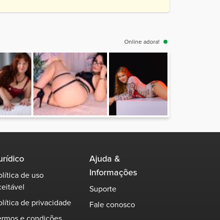
Online adora!
urídico
Ajuda &
Informações
olítica de uso
ceitável
Suporte
olítica de privacidade
Fale conosco
ermos e condições