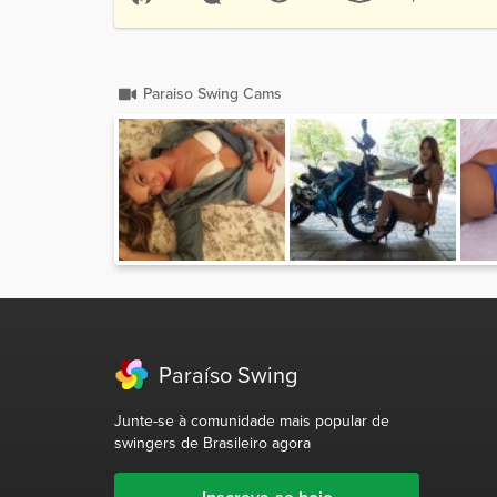
Pontuação 3
1.1k Visualizações
609 palavra
Paraiso Swing Cams
Paraíso Swing
Junte-se à comunidade mais popular de
swingers de Brasileiro agora