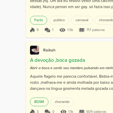
dessas (rs). Um dia eu resolvi vestir uma calci
idade). Nunca pensei em ser gay. só fazia isso
Facto
publico
carnaval
chorand
9
1
1.5k
717 palavras
Pontuação 9
1.5k Visualizações
717 palavras
Raikah
A devoção ,boca gozada
Abrir a boca e sentir seu membro pulsando em mi
Aquele flagelo me parecia confortável, Bebia-
rosto ,malhava-me e ainda molhada por baixo a
dançava na língua gosmenta melada gozada com
BDSM
chorando
3
0
1.1k
609 palavras