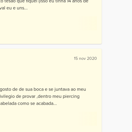
o tesão que fiquei (isso eu tinha 14 anos de
al eu e uns...
15 nov 2020
 gosto de de sua boca e se juntava ao meu
vilegio de provar ,dentro meu piercing
cabelada como se acabada...