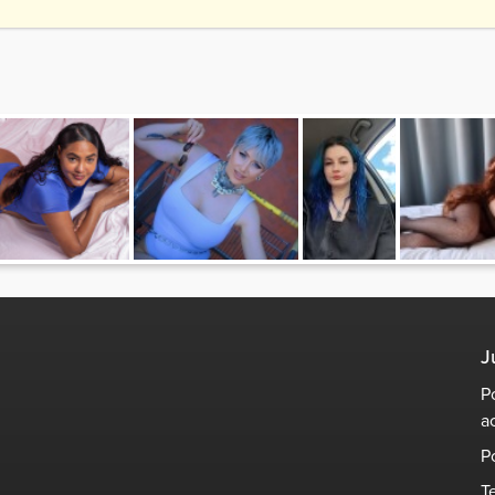
s
J
P
a
P
T