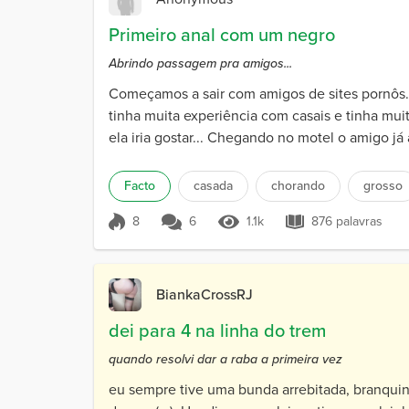
Primeiro anal com um negro
Abrindo passagem pra amigos...
Começamos a sair com amigos de sites pornôs.
tinha muita experiência com casais e tinha mui
ela iria gostar... Chegando no motel o amigo já
Facto
casada
chorando
grosso
8
6
1.1k
876 palavras
Pontuação 8
1.1k Visualizações
876 palavra
BiankaCrossRJ
dei para 4 na linha do trem
quando resolvi dar a raba a primeira vez
eu sempre tive uma bunda arrebitada, branqu