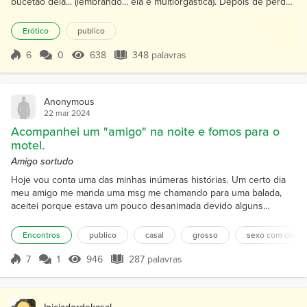
bucetão dela... (lembrando... ela é multiorgástica). Depois de perder
as contas de quantas vezes a safada gozou no meu pau e agora
na minha boca resolvi ficar em pé ao lado da cama e massagear
Erótico
publico
aquela linda buceta com meus dedos... Enfiei o dedo anelar e o
médio ao mesmo tempo e comecei a mexer ráp...
6
0
638
348 palavras
Pontuação 6
638 Visualizações
348 palavras
Anonymous
22 mar 2024
Acompanhei um "amigo" na noite e fomos para o
motel.
Amigo sortudo
Hoje vou conta uma das minhas inúmeras histórias. Um certo dia
meu amigo me manda uma msg me chamando para uma balada,
aceitei porque estava um pouco desanimada devido alguns
acontecidos.. Bom, vamos no que interessa. Chegamos na balada
tinha uns homem lindos, de encher os olhos. Então estava
Encontros
publico
casal
grosso
sexo com desco
curtindo a vibe com meu amigo, bebemos um pouco até que um
homem chegou em mim para trocar ideia, um homem muito
7
1
946
287 palavras
Pontuação 7
946 Visualizações
287 palavras
apresentável. Mas...
Iniciadordekasal