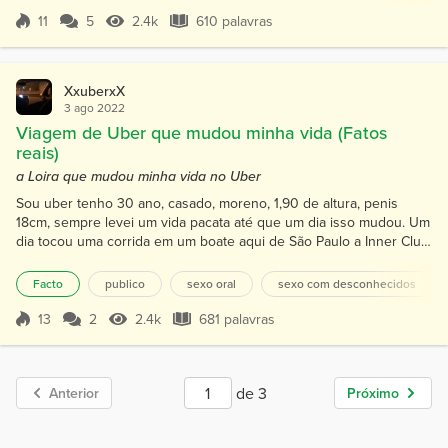
aventuras, porem quando a gente esta muito excitado costumamos
tomar atitudes sem pensar muito bem. Foi ai então que eu decidir...
11
5
2.4k
610 palavras
Pontuação 11
2.4k Visualizações
610 palavras
XxuberxX
3 ago 2022
Viagem de Uber que mudou minha vida (Fatos
reais)
a Loira que mudou minha vida no Uber
Sou uber tenho 30 ano, casado, moreno, 1,90 de altura, penis
18cm, sempre levei um vida pacata até que um dia isso mudou. Um
dia tocou uma corrida em um boate aqui de São Paulo a Inner Club
(casa de swing), entrou um casal no carro, um rapaz moreno e um
moça loira (Simone), a viagem era bem curta duraria menos de 5
Facto
publico
sexo oral
sexo com desconhecidos
minutos, foi então que o casal começaram a se pega, do banco da
frente eu escunto o rapaz falar. Ele - Vem m...
13
2
2.4k
681 palavras
Pontuação 13
2.4k Visualizações
681 palavras
de 3
Anterior
Próximo