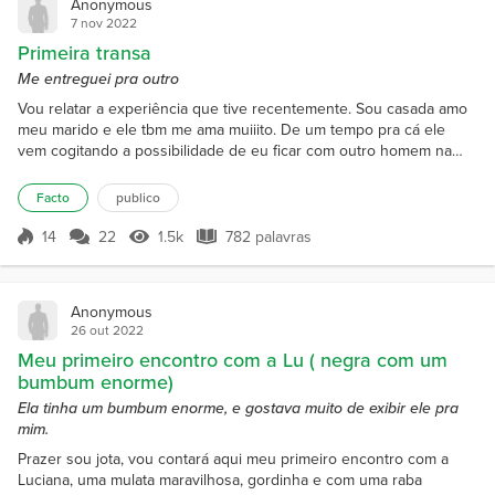
Anonymous
7 nov 2022
Primeira transa
Me entreguei pra outro
Vou relatar a experiência que tive recentemente. Sou casada amo
meu marido e ele tbm me ama muiiito. De um tempo pra cá ele
vem cogitando a possibilidade de eu ficar com outro homem na
frente dele, mais eu não aceitei a ideia, quando transava ele pedia
pra eu imaginar que era outro homem que estava me comendo, foi
Facto
publico
dando tesão naquela fantasia mais não tinha coragem de realizar.
Um dia tinha que fazer um reparo em nosso ra...
14
22
1.5k
782 palavras
Pontuação 14
1.5k Visualizações
782 palavras
Anonymous
26 out 2022
Meu primeiro encontro com a Lu ( negra com um
bumbum enorme)
Ela tinha um bumbum enorme, e gostava muito de exibir ele pra
mim.
Prazer sou jota, vou contará aqui meu primeiro encontro com a
Luciana, uma mulata maravilhosa, gordinha e com uma raba