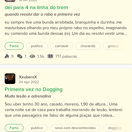
dei para 4 na linha do trem
quando resolvi dar a raba a primeira vez
eu sempre tive uma bunda arrebitada, branquinha e durinha. me
masturbava olhando pro meu próprio rabo no espelho, imaginando
eu comendo uma bunda dessas (rs). Um dia eu resolvi vestir uma
calcinha da minha irmã para dar mais tesão e gozei muito rápido de
tanto tesão que fiquei (isso eu tinha 14 anos de idade). Nunca
Facto
publico
carnaval
chorando
grosso
pensei em ser gay. só fazia isso pra me satisfazer pensando em
comer um rabo gostoso. no carnaval eu e uns...
9
1
1.5k
717 palavras
Pontuação 9
1.5k Visualizações
717 palavras
XxuberxX
24 ago 2022
Primeira vez no Dogging
Muito tesão e adrenalina
Sou uber tenho 30 ano, casado, moreno, 1,90 de altura... Uma
certa noite sai de casa para trabalha morrendo de tesão, lembrei
que uma passageira me falou de alguma praças que rolava
dogging, mas sempre fica com medo de encontra alguem
conhecido, pois sou casado e minha esposa não sabe das minhas
Facto
publico
sexo com desconhecidos
dogging