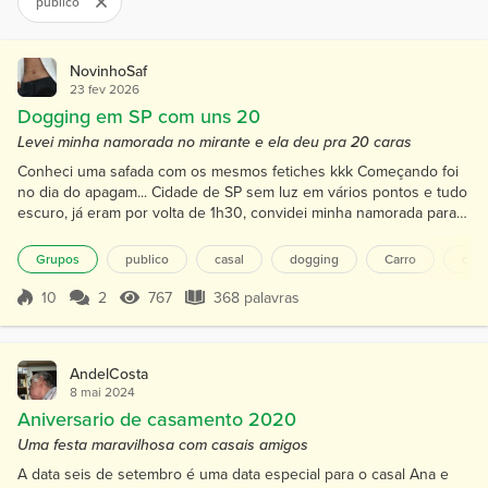
publico
NovinhoSaf
23 fev 2026
Dogging em SP com uns 20
Levei minha namorada no mirante e ela deu pra 20 caras
Conheci uma safada com os mesmos fetiches kkk Começando foi
no dia do apagam... Cidade de SP sem luz em vários pontos e tudo
escuro, já eram por volta de 1h30, convidei minha namorada para
dar uma volta, íamos a IBM e ao mirante, a ideia era comer ela no
carro enquanto outros olhavam, mas quando chegamos na IBM... já
Grupos
publico
casal
dogging
Carro
cont
começou a putaria! Passamos por um, por dois, começamos a se
pegar no carro, logo ela me pediu para chamar...
10
2
767
368 palavras
Pontuação 10
767 Visualizações
368 palavras
AndelCosta
8 mai 2024
Aniversario de casamento 2020
Uma festa maravilhosa com casais amigos
A data seis de setembro é uma data especial para o casal Ana e