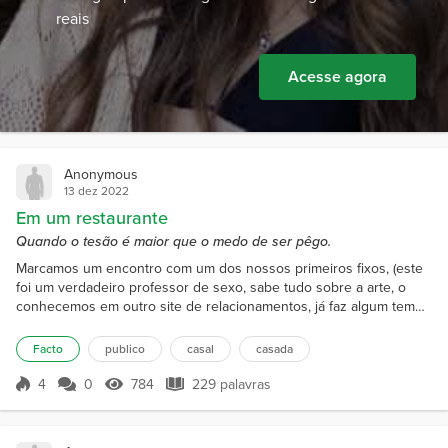
reais
Acesse agora
Anonymous
13 dez 2022
Em um restaurante
Quando o tesão é maior que o medo de ser pêgo.
Marcamos um encontro com um dos nossos primeiros fixos, (este
foi um verdadeiro professor de sexo, sabe tudo sobre a arte, o
conhecemos em outro site de relacionamentos, já faz algum tempo
que não o vemos, mas mantemos contato), sedutor, cavalheiro,
gentil, e quando necessário, viril e com forte pegada, um MACHO
Facto
publico
casal
casada
ALPHA na concepção da palavra. Enfim, marcamos o encontro no
meio da semana em um restaurante no litoral, estav...
4
0
784
229 palavras
Pontuação 4
784 Visualizações
229 palavras