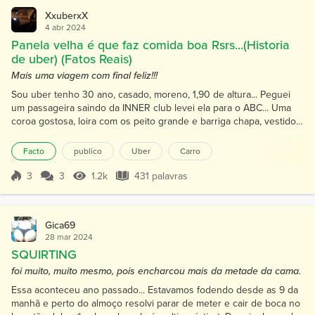
XxuberxX
4 abr 2024
Panela velha é que faz comida boa Rsrs...(Historia
de uber) (Fatos Reais)
Mais uma viagem com final feliz!!!
Sou uber tenho 30 ano, casado, moreno, 1,90 de altura... Peguei
um passageira saindo da INNER club levei ela para o ABC... Uma
coroa gostosa, loira com os peito grande e barriga chapa, vestido
um sobretudo preto meu que transparente...Quando chegamos
perto da casa dela começou a conversa.. Eu - Toda vez que entra
Facto
publico
Uber
Carro
uma moça de sobretudo, eu sempre fico curioso pra saber o q tem
por baixo... Ela - Rsrs... Não tem nada de mai...
3
3
1.2k
431 palavras
Pontuação 3
1.2k Visualizações
431 palavras
Gica69
28 mar 2024
SQUIRTING
foi muito, muito mesmo, pois encharcou mais da metade da cama.
Essa aconteceu ano passado... Estavamos fodendo desde as 9 da
manhã e perto do almoço resolvi parar de meter e cair de boca no