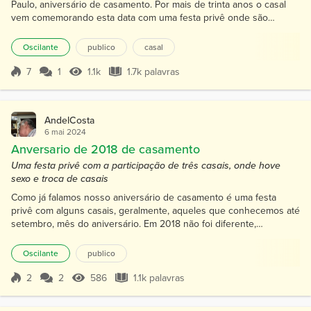
Paulo, aniversário de casamento. Por mais de trinta anos o casal
vem comemorando esta data com uma festa privê onde são
convidados casais amigos. Em 2020 havia casais especiais.
Clarisse (38 anos) e Gustavo (28 anos) de Fortaleza, Mercia (48
Oscilante
publico
casal
anos) e Antônio (50 anos) de Recife, que conhecemos em baladas
no decorrer do ano antes de setembro. Bem antes da data c...
7
1
1.1k
1.7k palavras
Pontuação 7
1.1k Visualizações
1.7k palavras
AndelCosta
6 mai 2024
Anversario de 2018 de casamento
Uma festa privê com a participação de três casais, onde hove
sexo e troca de casais
Como já falamos nosso aniversário de casamento é uma festa
privê com alguns casais, geralmente, aqueles que conhecemos até
setembro, mês do aniversário. Em 2018 não foi diferente,
conhecemos no primeiro semestre aos casais Cris (60 anosa) e
Michel (62 anos), Moa (45 anos) e Marcus (39 anos), Celi (55 anos) e
Oscilante
publico
Petro (58 anos), casais supermodernos e maravilhosos. Nos
nossos papos nas baladas, trocarmos os telefones e Ana co...
2
2
586
1.1k palavras
Pontuação 2
586 Visualizações
1.1k palavras