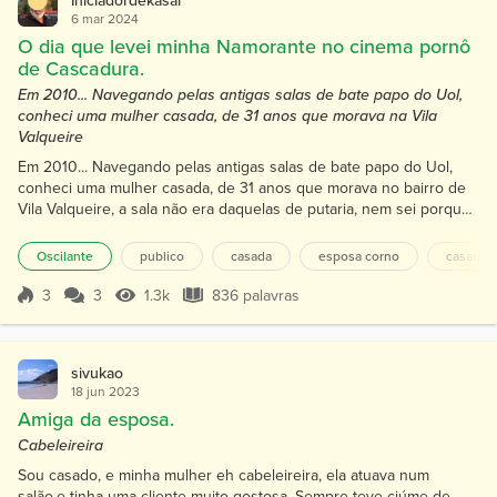
6 mar 2024
O dia que levei minha Namorante no cinema pornô
de Cascadura.
Em 2010... Navegando pelas antigas salas de bate papo do Uol,
conheci uma mulher casada, de 31 anos que morava na Vila
Valqueire
Em 2010... Navegando pelas antigas salas de bate papo do Uol,
conheci uma mulher casada, de 31 anos que morava no bairro de
Vila Valqueire, a sala não era daquelas de putaria, nem sei porquê
eu estava nela, pois sempre navegava nas salas de putaria (é até
engraçado hoje lembrar que passávamos horas a fio navegando
Oscilante
publico
casada
esposa corno
casada 
naquelas salas). Papo vem, papo vai, assuntos da vida, trivialidades,
filhos, trabalho, casamento, percebi qu...
3
3
1.3k
836 palavras
Pontuação 3
1.3k Visualizações
836 palavras
sivukao
18 jun 2023
Amiga da esposa.
Cabeleireira
Sou casado, e minha mulher eh cabeleireira, ela atuava num
salão,e tinha uma cliente muito gostosa. Sempre teve ciúme de