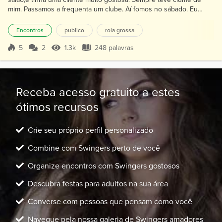
mim. Passamos a frequenta um clube. Aí fomos no sábado. Eu
minha mulher e um sobrinho. No clube encontramos com está
cliente e sentamos na mesma mesa. Aí ela foi nada e a minha
Encontros
publico
rola grossa
amiga ficou comigo tomando uma cerveja. E começamos a
conversar e ela esfregar os pés nos meus. O ambiente ficou muito
5
2
1.3k
248 palavras
Pontuação 5
1.3k Visualizações
248 palavras
bom. E s...
Receba acesso gratuito a estes
ótimos recursos
Crie seu próprio perfil personalizado
Combine com Swingers perto de você
Organize encontros com Swingers gostosos
Descubra festas para adultos na sua área
Converse com pessoas que pensam como você
Navegue pela nossa galeria de Swingers amadores