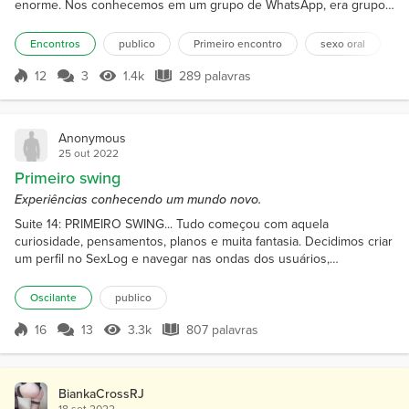
enorme. Nos conhecemos em um grupo de WhatsApp, era grupo
de sacanagem, fiz amizade com ela, conversamos por uns dias,
cada conversa com ela ficava mais quente, trocávamo-nos fotos e
Encontros
publico
Primeiro encontro
sexo oral
chamadas de vídeo. Certo dia chamei ela pra tomar um café, e
conversar um pouco. Logo cedo no outro dia tomamos um café e
12
3
1.4k
289 palavras
Pontuação 12
1.4k Visualizações
289 palavras
f...
Anonymous
25 out 2022
Primeiro swing
Experiências conhecendo um mundo novo.
Suite 14: PRIMEIRO SWING... Tudo começou com aquela
curiosidade, pensamentos, planos e muita fantasia. Decidimos criar
um perfil no SexLog e navegar nas ondas dos usuários,
conversamos muito, com muitas pessoas, vimos fotos, relatos e
desabafos de pessoas do país inteiro. Encontramos um casal que
Oscilante
publico
estava na mesma fase que a gente, se descobrindo nessas
fantasias, depois de muito papo e nudes, decidimos nos encontrar.
16
13
3.3k
807 palavras
Pontuação 16
3.3k Visualizações
807 palavras
Em pl...
BiankaCrossRJ
18 set 2022