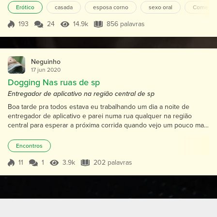
do peso mas com uma bunda fogosa e uns peitos de chamar a
Erótico
casada
esposa corno
sexo oral
Comedor
atenção de outros homens. Ela é muito fogosa na cama e eu
gostaria de ver ela transando com outro homem, mas isso sem
193
24
14.9k
856 palavras
Pontuação 193
14.9k Visualizações
856 palavras
pre...
Neguinho
17 jun 2020
Dogging Nas ruas de sp
Entregador de aplicativo na região central de sp
Boa tarde pra todos estava eu trabalhando um dia a noite de
entregador de aplicativo e parei numa rua qualquer na região
central para esperar a próxima corrida quando vejo um pouco mais
a frente um carro fazendo barulhos fui a pé rua meio deserto
avistei um casal transando com os vidros baixo passei por eles e
Encontros
voltei de vagar parei um pouco e fiquei ali olhando ela subir e
descer na rola quando ele me viu mostrou pra ela...
11
1
3.9k
202 palavras
Pontuação 11
3.9k Visualizações
202 palavras