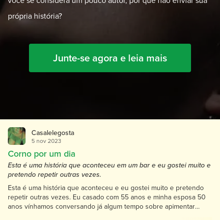
você se considera um pouco autor, por que não enviar sua
própria história?
Junte-se agora e leia mais
Casalelegosta
5 nov 2023
Corno por um dia
Esta é uma história que aconteceu em um bar e eu gostei muito e
pretendo repetir outras vezes.
Esta é uma história que aconteceu e eu gostei muito e pretendo
repetir outras vezes. Eu casado com 55 anos e minha esposa 50
anos vínhamos conversando já algum tempo sobre apimentar
nosso relacionamento, eu e ela apesar da idade e um pouco acima