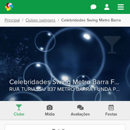
Principal
/
Clubes swingers
/
Celebridades Swing Metro Barra Fun
Celebridades Swing Metro Barra Funda
RUA TURIASSU 837 METRO BARRA FUNDA Ponto de referência Pq Água Branca e Vila Country
Clube
Mídia
Avaliações
Festas