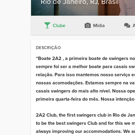
Rio de Janeiro, RJ, Brasil
Clube
Mídia
A
DESCRIÇÃO
“Boate 2A2 , a primeira boate de swingers no
sempre foi ser a melhor boate para casais s
relação. Para isso mantemos nosso serviço 
nossas acomodações. Estamos sempre na van
casais swingers do mais alto nível. Nossa ope
primeira quarta-feira do mês. Nossa intenção
2A2 Club, the first swingers club in Rio de Ja
to be the best swingers Club and for this we 
always improving our accommodations. We are al