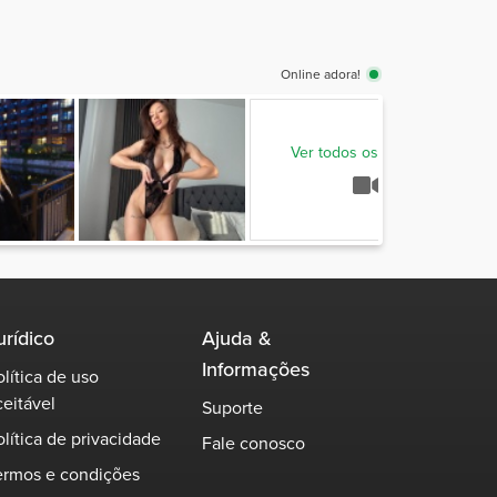
Online adora!
Ver todos os modelos
urídico
Ajuda &
Informações
olítica de uso
ceitável
Suporte
olítica de privacidade
Fale conosco
ermos e condições