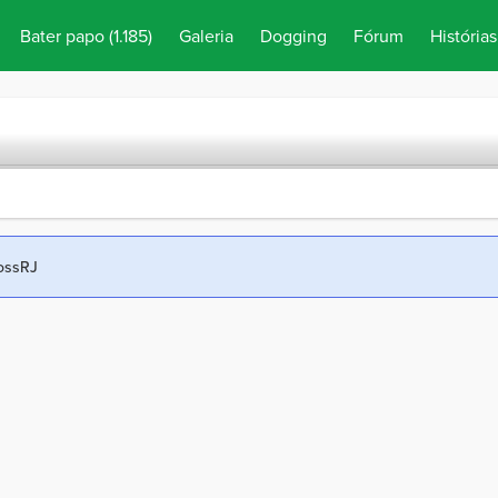
Bater papo
(1.185)
Galeria
Dogging
Fórum
Histórias
rossRJ