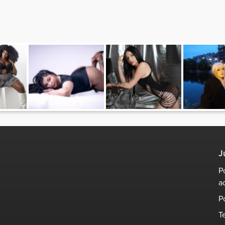
J
P
a
P
T