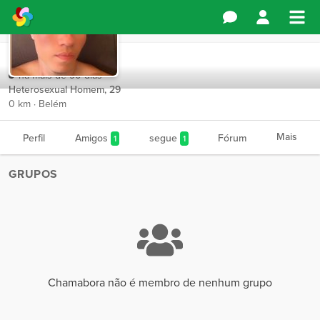
Chamabora
há mais de 90 dias
Heterosexual Homem, 29
0 km · Belém
Mais
Perfil
Amigos
segue
Fórum
1
1
GRUPOS
Chamabora não é membro de nenhum grupo