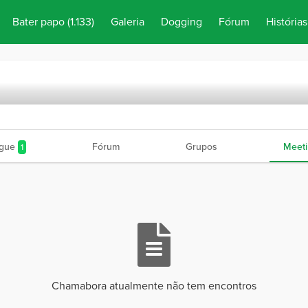
Bater papo
(1.133)
Galeria
Dogging
Fórum
Histórias
gue
Fórum
Grupos
Meeti
1
Chamabora atualmente não tem encontros