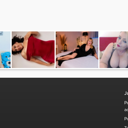
J
P
a
P
T