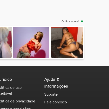
Online adora!
urídico
Ajuda &
Informações
olítica de uso
ceitável
Suporte
olítica de privacidade
Fale conosco
ermos e condições