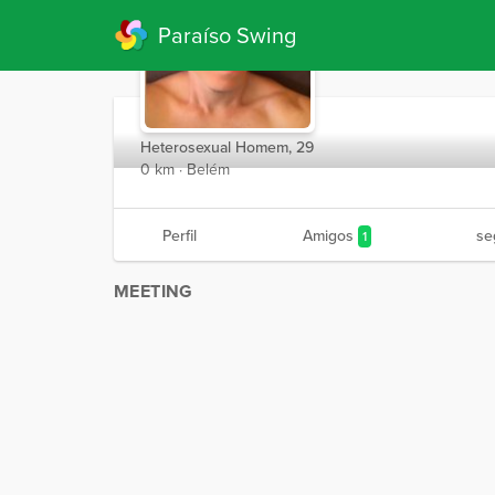
Paraíso Swing
Chamabora
Heterosexual Homem, 29
0 km · Belém
Perfil
Amigos
se
1
MEETING