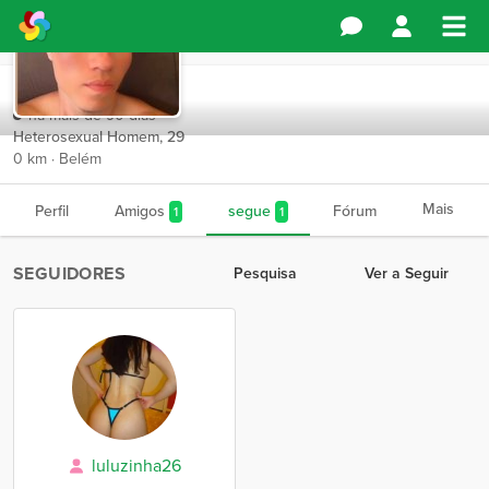
Chamabora
há mais de 90 dias
Heterosexual Homem, 29
0 km · Belém
Mais
Perfil
Amigos
segue
Fórum
1
1
SEGUIDORES
Pesquisa
Ver a Seguir
luluzinha26