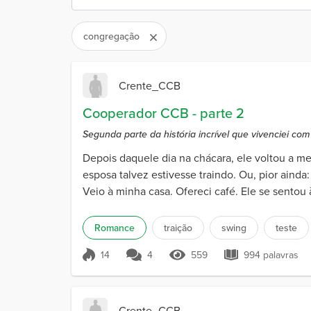
congregação
Crente_CCB
Cooperador CCB - parte 2
Segunda parte da história incrível que vivenciei com
Depois daquele dia na chácara, ele voltou a 
esposa talvez estivesse traindo. Ou, pior ainda
Veio à minha casa. Ofereci café. Ele se sentou 
Romance
traição
swing
teste
14
4
559
994 palavras
Pontuação 14
559 Visualizações
994 palavr
Crente_CCB