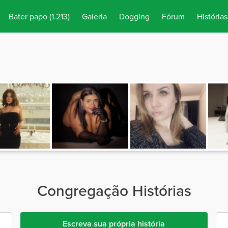
Bater papo
(1.213)
Galeria
Dogging
Fórum
Histórias
Congregação Histórias
Escreva sua própria história