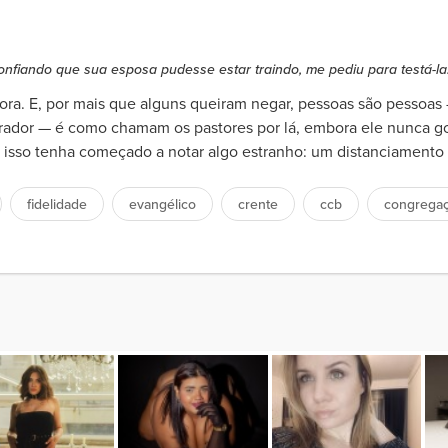
fiando que sua esposa pudesse estar traindo, me pediu para testá-la..
ra. E, por mais que alguns queiram negar, pessoas são pessoas
dor — é como chamam os pastores por lá, embora ele nunca gos
 isso tenha começado a notar algo estranho: um distanciamento s
fidelidade
evangélico
crente
ccb
congrega
s