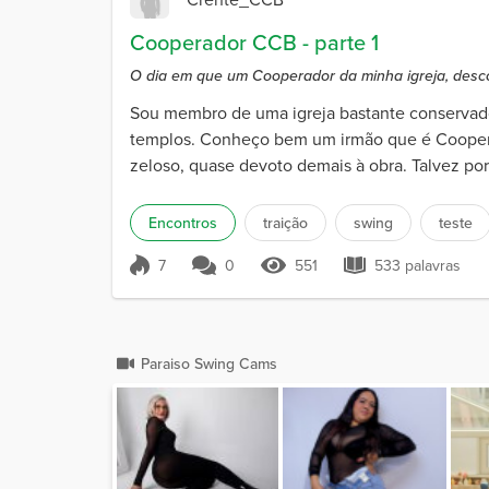
Cooperador CCB - parte 1
O dia em que um Cooperador da minha igreja, descon
Sou membro de uma igreja bastante conservado
templos. Conheço bem um irmão que é Coopera
zeloso, quase devoto demais à obra. Talvez por
Encontros
traição
swing
teste
7
0
551
533 palavras
Pontuação 7
551 Visualizações
533 palavra
Paraiso Swing Cams