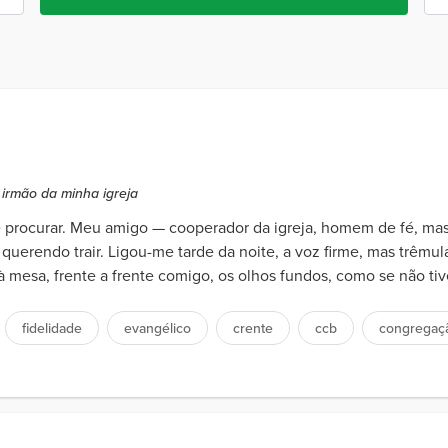
 irmão da minha igreja
me procurar. Meu amigo — cooperador da igreja, homem de fé, ma
: querendo trair. Ligou-me tarde da noite, a voz firme, mas trêmu
à mesa, frente a frente comigo, os olhos fundos, como se não tive
fidelidade
evangélico
crente
ccb
congregaç
as