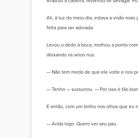
Afastou a cadeira, levantou-se devagar. Pu
Ali, à luz do meio-dia, estava a visão mai
feita para ser adorada.
Levou o dedo à boca, molhou a ponta com
deixando os seios nus.
— Não tem medo de que ele volte e nos pe
— Tenho — sussurrou. — Por isso é tão bo
E então, com um brilho nos olhos que eu n
— Anda logo. Quero ver seu pau.