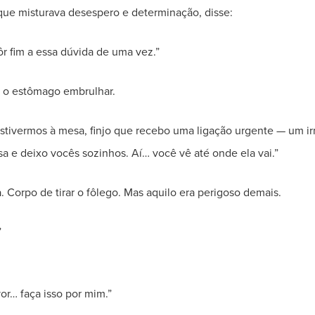
que misturava desespero e determinação, disse:
ôr fim a essa dúvida de uma vez.”
do o estômago embrulhar.
tivermos à mesa, finjo que recebo uma ligação urgente — um i
a e deixo vocês sozinhos. Aí… você vê até onde ela vai.”
. Corpo de tirar o fôlego. Mas aquilo era perigoso demais.
”
vor… faça isso por mim.”