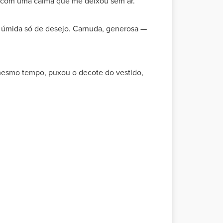
nas com uma calma que me deixou sem ar.
da, úmida só de desejo. Carnuda, generosa —
mesmo tempo, puxou o decote do vestido,