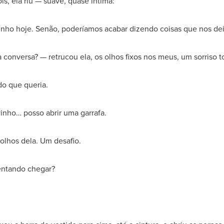
s, ela riu — suave, quase íntima:
ho hoje. Senão, poderíamos acabar dizendo coisas que nos de
 conversa? — retrucou ela, os olhos fixos nos meus, um sorriso t
do que queria.
nho… posso abrir uma garrafa.
 olhos dela. Um desafio.
entando chegar?