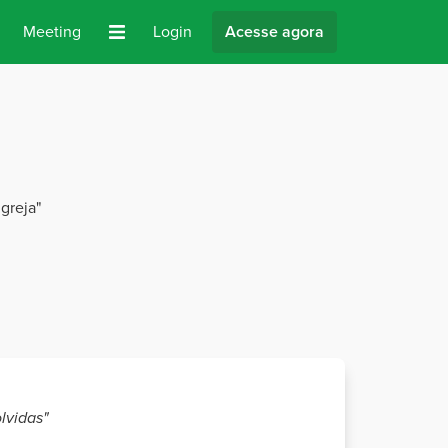
Meeting
Login
Acesse agora
greja"
lvidas"