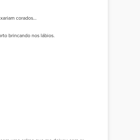
ixariam corados…
orto brincando nos lábios.