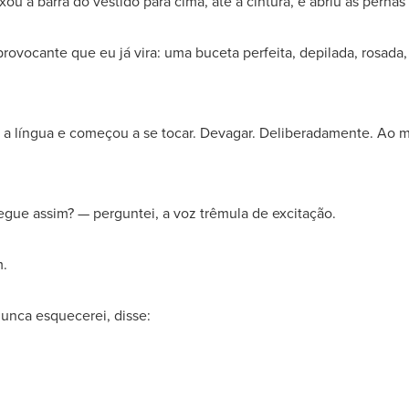
xou a barra do vestido para cima, até a cintura, e abriu as per
s provocante que eu já vira: uma buceta perfeita, depilada, rosa
 a língua e começou a se tocar. Devagar. Deliberadamente. Ao 
gue assim? — perguntei, a voz trêmula de excitação.
m.
unca esquecerei, disse: