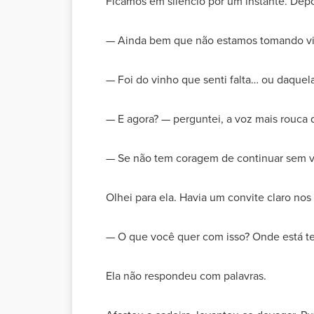
Ficamos em silêncio por um instante. Depoi
— Ainda bem que não estamos tomando vin
— Foi do vinho que senti falta… ou daquela
— E agora? — perguntei, a voz mais rouca 
— Se não tem coragem de continuar sem vi
Olhei para ela. Havia um convite claro nos
— O que você quer com isso? Onde está t
Ela não respondeu com palavras.