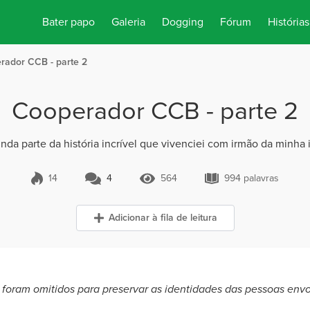
Bater papo
Galeria
Dogging
Fórum
Histórias
rador CCB - parte 2
Cooperador CCB - parte 2
nda parte da história incrível que vivenciei com irmão da minha i
14
4
564
994 palavras
4 Comentários
564 Visualizações
994 palavras
Adicionar à fila de leitura
 foram omitidos para preservar as identidades das pessoas envo