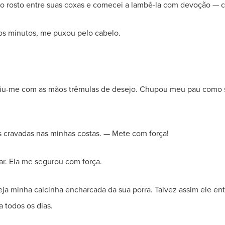
i o rosto entre suas coxas e comecei a lambê-la com devoção — 
os minutos, me puxou pelo cabelo.
spiu-me com as mãos trêmulas de desejo. Chupou meu pau como 
as cravadas nas minhas costas. — Mete com força!
ar. Ela me segurou com força.
veja minha calcinha encharcada da sua porra. Talvez assim ele e
todos os dias.