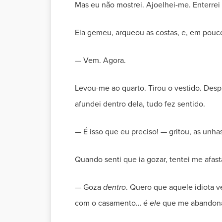
Mas eu não mostrei. Ajoelhei-me. Enterre
Ela gemeu, arqueou as costas, e, em pouc
— Vem. Agora.
Levou-me ao quarto. Tirou o vestido. De
afundei dentro dela, tudo fez sentido.
— É isso que eu preciso! — gritou, as unh
Quando senti que ia gozar, tentei me afast
— Goza
dentro
. Quero que aquele idiota 
com o casamento… é
ele
que me abandona 