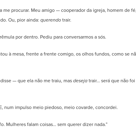
u a me procurar. Meu amigo — cooperador da igreja, homem de fé
do. Ou, pior ainda:
querendo
trair.
trêmula por dentro. Pediu para conversarmos a sós.
entou à mesa, frente a frente comigo, os olhos fundos, como se n
disse — que ela não me traiu, mas
deseja
trair… será que não foi
 E, num impulso meio piedoso, meio covarde, concordei.
fo. Mulheres falam coisas… sem querer dizer nada.”