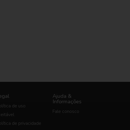
egal
Ajuda &
Informações
lítica de uso
Fale conosco
eitável
lítica de privacidade