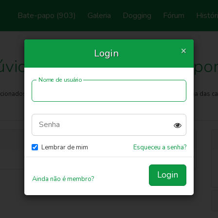
Bate-papo
(903)
Galeria
Dogging
Fórum
Histór
×
Login
úvidas mais comuns do supor
Nome de usuário
cionados ao site. Use o recurso de pesquisa abaixo ou selecione uma das ca
Senha
Lembrar de mim
Esqueceu a senha?
Login
Ainda não é membro?