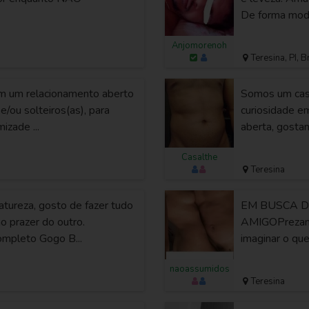
De forma mode
Anjomorenoh
Teresina, PI, B
m um relacionamento aberto
Somos um casa
 e/ou solteiros(as), para
curiosidade e
izade ...
aberta, gosta
Casalthe
Teresina
tureza, gosto de fazer tudo
EM BUSCA D
o prazer do outro.
AMIGOPrezamo
ompleto Gogo B...
imaginar o que
naoassumidos
Teresina