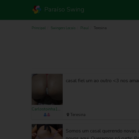
Paraíso Swing
Principal
Swingers Locais
Piauí
Teresina
casal fiel um ao outro <3 nos ama
Carlostoinha1328
Teresina
Somos um casal querendo novas 
novos aqui. Queremos só curtir. 