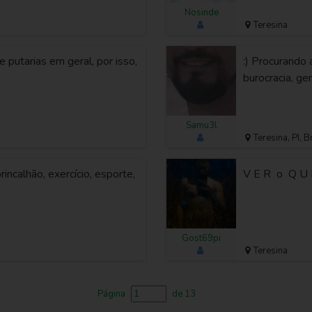
Nosinde
Teresina
de putarias em geral, por isso,
:) Procurando
burocracia, gen
Samu3l
Teresina, PI, B
rincalhão, exercício, esporte,
V E R o Q U E
Gost69pi
Teresina
Página
de 13