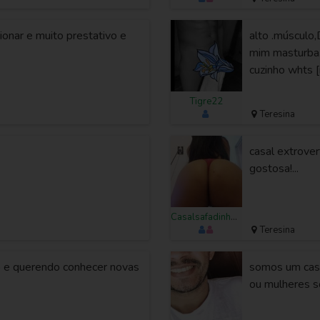
ionar e muito prestativo e
alto .músculo
mim masturba.
cuzinho whts [
Tigre22
Teresina
casal extrover
gostosa!...
Casalsafadinhos2022
Teresina
o e querendo conhecer novas
somos um casa
ou mulheres sol