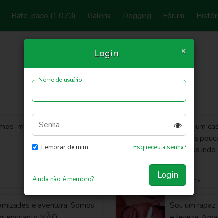
Bate-papo
(1.073)
Galeria
Dogging
Fórum
Histór
×
Login
Swingers de Teresina
Nome de usuário
Encontre swingers em Teresina, Piauí, Brazil.
Senha
mos muito na cama ....
Somos um casa
algumas poucas
Lembrar de mim
Esqueceu a senha?
estamos indo d
Cefal
Login
Ainda não é membro?
Teresina
amizades e aventura. Somos
Sou um rapaz t
Por enquanto NÃO
e leveza. Ama