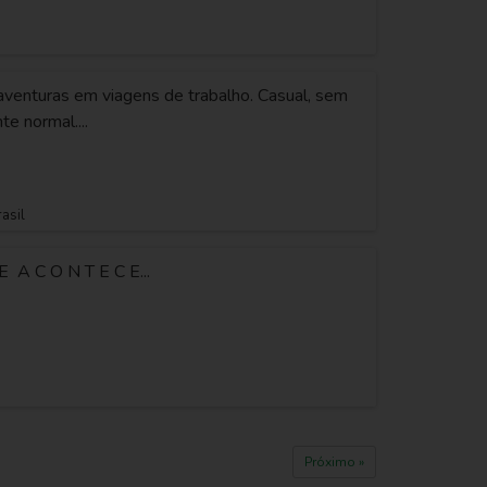
 aventuras em viagens de trabalho. Casual, sem
te normal....
rasil
 A C O N T E C E...
Próximo »