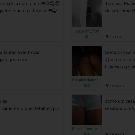
endo,descobre por si!!!!🙊🥶😈
Teresina Piau
res que eu a faça ser!!!🥶...
de um corno Bi
Joaquim17cm
Teresina
 fantasia de trocar
Somos casal i
jam gostosos ...
.Queremos sai
higiênico q sai
Casaliniciantes25
Teresina
o as
somo um casal
iticamente o queDetalhes pra
realizando mai
Morenaoemoreninhathe
Teresina