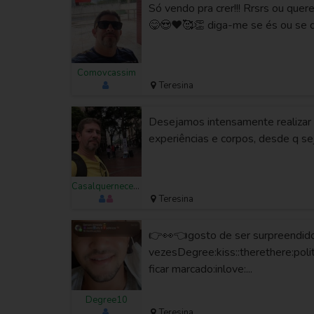
Só vendo pra crer!!! Rrsrs ou quer
😋😍❤️🥰👏 diga-me se és ou se que
Comovcassim
Teresina
Desejamos intensamente realizar a
experiências e corpos, desde q se
Casalquernecessitado
Teresina
👉👀👈gosto de ser surpreendid
vezesDegree:kiss::therethere:pol
ficar marcado:inlove:...
Degree10
Teresina