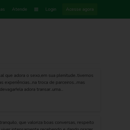
ias
Atende
Login
Acesse agora
l que adora o sexo,em sua plenitude..tivemos
 experiências...na troca de parceiros...mas
evagar!ela adora transar..uma...
ranquilo, que valoriza boas conversas, respeito
 viver intensamente recebendo e dando prazer.