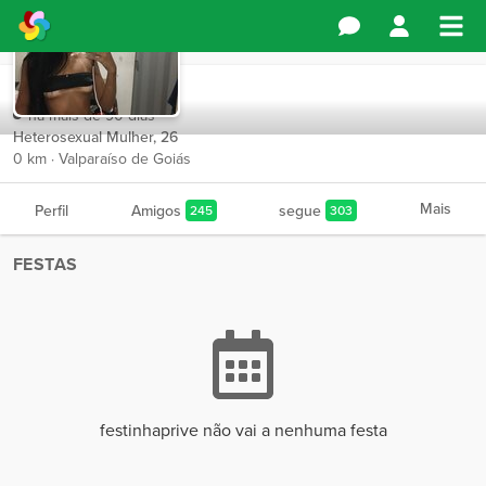
festinhaprive
há mais de 90 dias
Heterosexual Mulher, 26
0 km · Valparaíso de Goiás
Mais
Perfil
Amigos
segue
245
303
FESTAS
festinhaprive não vai a nenhuma festa