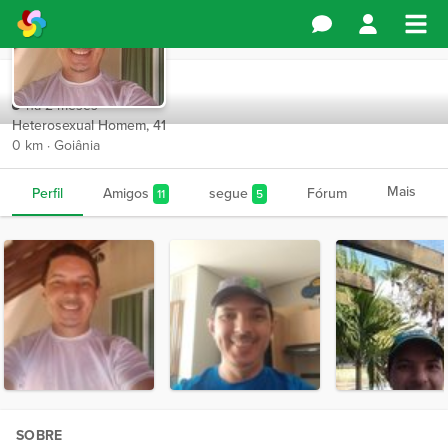
brunerzao85
há 2 meses
Heterosexual Homem, 41
0 km · Goiânia
Mais
Perfil
Amigos
segue
Fórum
11
5
SOBRE