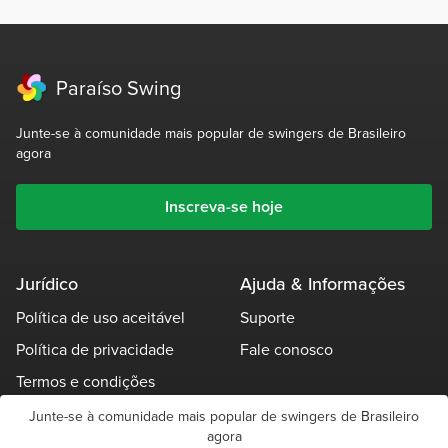
Paraíso Swing
Junte-se à comunidade mais popular de swingers de Brasileiro
agora
Inscreva-se hoje
Jurídico
Ajuda & Informações
Política de uso aceitável
Suporte
Política de privacidade
Fale conosco
Termos e condições
Garantia de idade
Junte-se à comunidade mais popular de swingers de Brasileiro
agora
Outras políticas