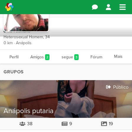
Ruivo3333
há 1 semana
Heterosexual Homem, 34
0 km · Anápolis
Mais
Perfil
Amigos
segue
Fórum
2
3
GRUPOS
Público
Anápolis putaria
38
9
19