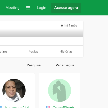
Meeting
Login
Acesse agora
há 1 mês
ting
Festas
Histórias
Pesquisa
Ver a Seguir
Juniorsilva244
Coroa53cwb