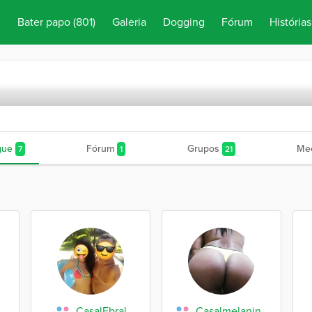
Bater papo
(801)
Galeria
Dogging
Fórum
Histórias
gue
Fórum
Grupos
Mee
7
1
21
CasalFbral
Casalmelaninajpa