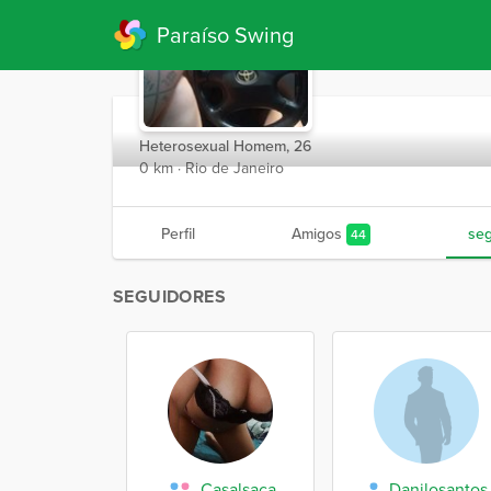
Paraíso Swing
Ruan18
Heterosexual Homem, 26
0 km · Rio de Janeiro
Perfil
Amigos
se
44
SEGUIDORES
Casalsaca
Danilosantos