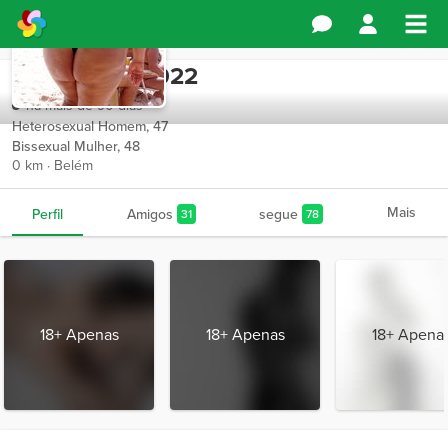
Paulosergio2022
há mais de 90 dias
Heterosexual Homem, 47
Bissexual Mulher, 48
0 km · Belém
Mais
Perfil
Amigos
segue
31
78
18+ Apenas
18+ Apenas
18+ Apena