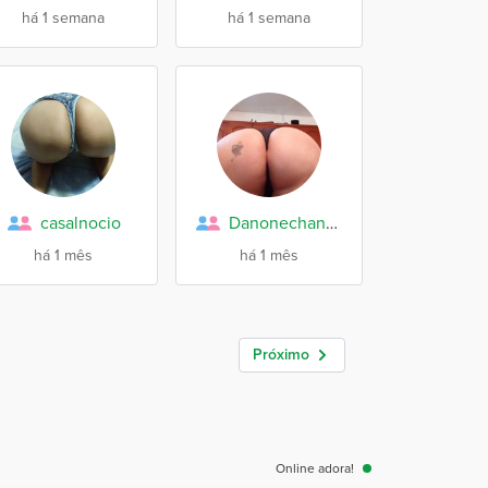
há 1 semana
há 1 semana
casalnocio
Danonechandely
há 1 mês
há 1 mês
Próximo
Online adora!