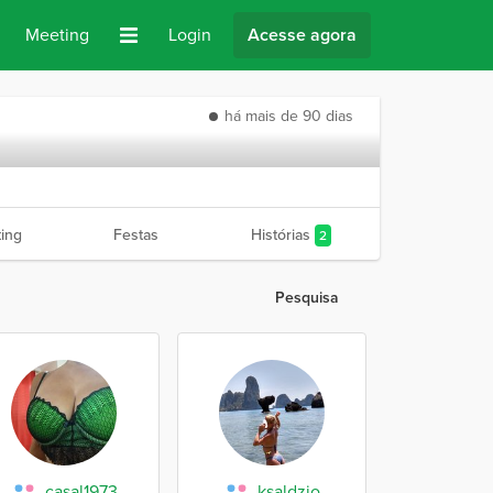
Meeting
Login
Acesse agora
há mais de 90 dias
ing
Festas
Histórias
2
Pesquisa
casal1973
ksaldzjo