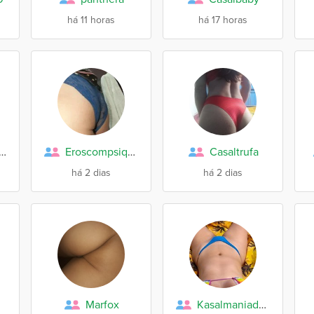
há 11 horas
há 17 horas
anquinhapretinho0
Eroscompsique
Casaltrufa
há 2 dias
há 2 dias
Marfox
Kasalmaniadefd