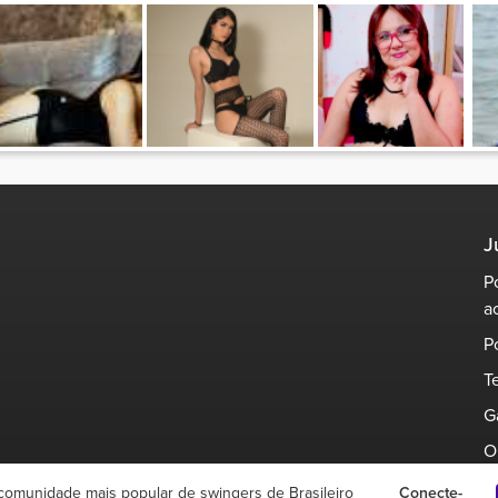
J
P
a
P
T
G
O
comunidade mais popular de swingers de Brasileiro
Conecte-