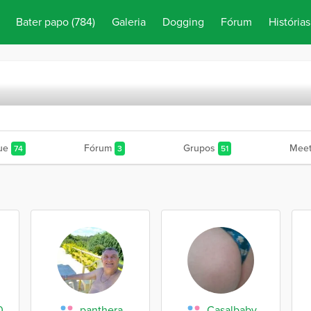
Bater papo
(784)
Galeria
Dogging
Fórum
Histórias
ue
Fórum
Grupos
Meet
74
3
51
0
panthera
Casalbaby