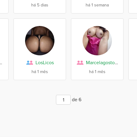
há 5 dias
há 1 semana
francisco123
LosLicos
Marcelagostosa
há 1 mês
há 1 mês
de 6