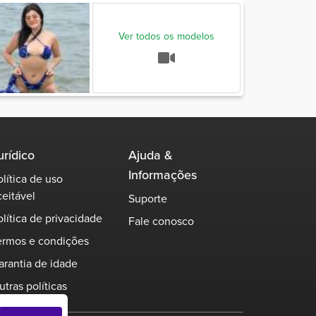
Ver todos os modelos
urídico
Ajuda &
Informações
olítica de uso
ceitável
Suporte
olítica de privacidade
Fale conosco
ermos e condições
arantia de idade
utras políticas