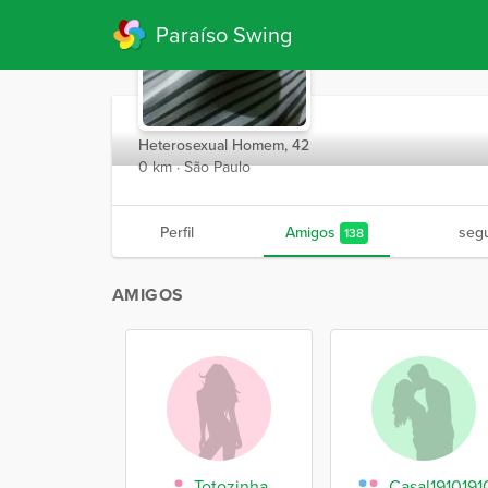
Paraíso Swing
Neguinho
Heterosexual Homem, 42
0 km · São Paulo
Perfil
Amigos
seg
138
AMIGOS
Totozinha
Casal1910191