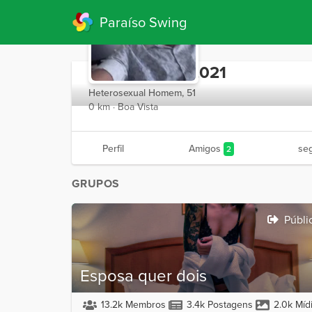
Paraíso Swing
Negogostoso2021
Heterosexual Homem, 51
0 km · Boa Vista
Perfil
Amigos
se
2
GRUPOS
Públi
Esposa quer dois
13.2k Membros
3.4k Postagens
2.0k Míd