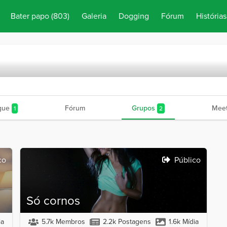
Bater papo
(803)
Galeria
Dogging
Fórum
Histórias
gue
Fórum
Grupos
Meet
1
2
co
Público
Só cornos
ia
5.7k Membros
2.2k Postagens
1.6k Mídia