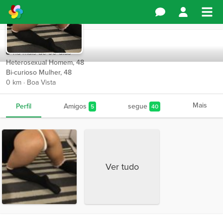
Lovecasal
há mais de 90 dias
Heterosexual Homem, 48
Bi-curioso Mulher, 48
0 km · Boa Vista
Mais
Perfil
Amigos
segue
5
40
Ver tudo