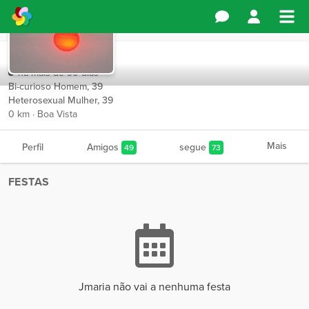
Jmaria
há mais de 90 dias
Bi-curioso Homem, 39
Heterosexual Mulher, 39
0 km · Boa Vista
Mais
Perfil
Amigos
segue
49
73
FESTAS
Jmaria não vai a nenhuma festa