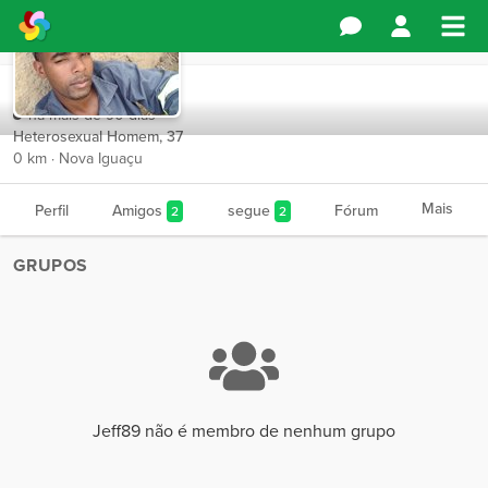
Jeff89
há mais de 90 dias
Heterosexual Homem, 37
0 km · Nova Iguaçu
Mais
Perfil
Amigos
segue
Fórum
2
2
GRUPOS
Jeff89 não é membro de nenhum grupo