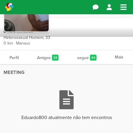
Eduardo800
há 3 semanas
Heterosexual Homem, 33
0 km · Manaus
Mais
Perfil
Amigos
segue
38
44
MEETING
Eduardo800 atualmente não tem encontros