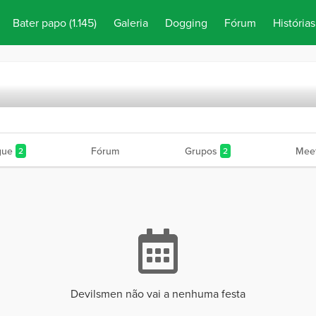
Bater papo
(1.145)
Galeria
Dogging
Fórum
Histórias
gue
Fórum
Grupos
Meet
2
2
Devilsmen não vai a nenhuma festa