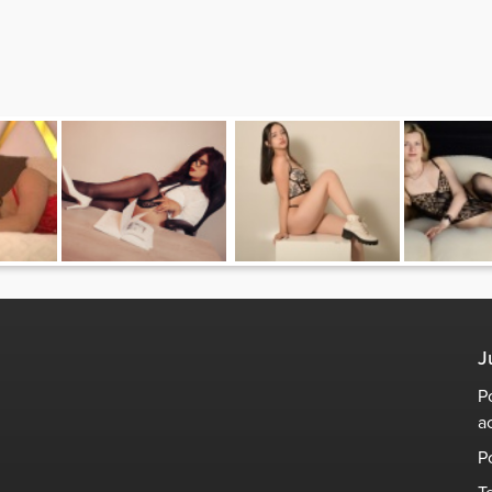
J
P
a
P