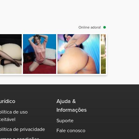
Online adora!
urídico
Ajuda &
Informações
olítica de uso
ceitável
Suporte
olítica de privacidade
Fale conosco