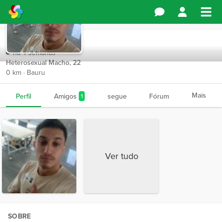
Dark54
há 4 semanas
Heterosexual Macho, 22
0 km · Bauru
Mais
Perfil
Amigos
segue
Fórum
1
Ver tudo
SOBRE