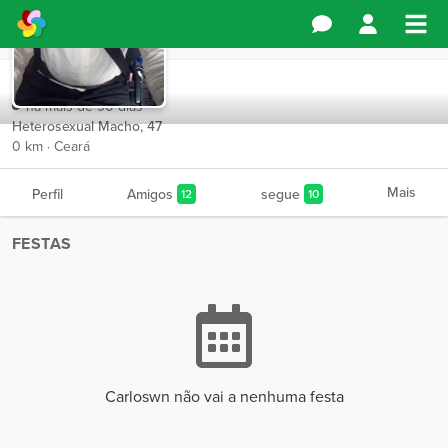
Carloswn
há mais de 90 dias
Heterosexual Macho, 47
0 km · Ceará
Mais
Perfil
Amigos
segue
12
10
FESTAS
Carloswn não vai a nenhuma festa