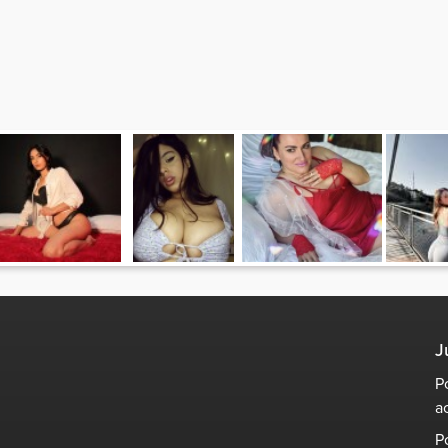
J
P
a
P