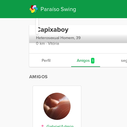
Paraíso Swing
Capixaboy
Heterosexual Homem, 39
0 km · Vitória
Perfil
Amigos
se
1
AMIGOS
GabrielAdmin