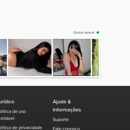
Online adora!
urídico
Ajuda &
Informações
olítica de uso
ceitável
Suporte
olítica de privacidade
Fale conosco