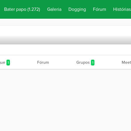
Bater papo
(1.272)
Galeria
Dogging
Fórum
Histórias
gue
Fórum
Grupos
Meet
1
1