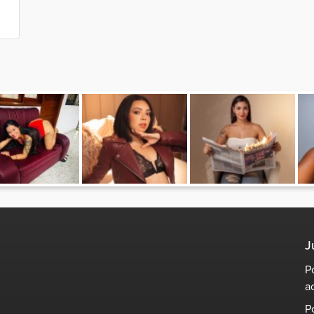
J
P
a
P