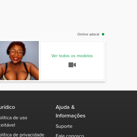
Online adora!
Ver todos os modelos
urídico
Ajuda &
Informações
olítica de uso
ceitável
Suporte
olítica de privacidade
Fale conosco