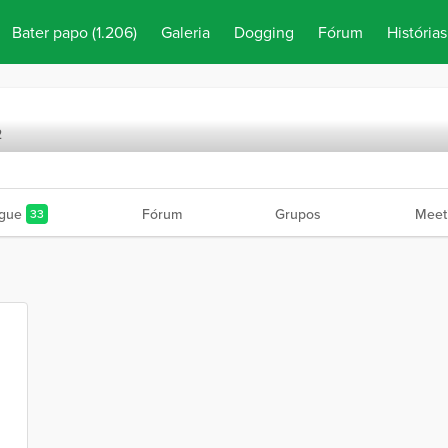
Bater papo
(1.206)
Galeria
Dogging
Fórum
Histórias
2
gue
Fórum
Grupos
Meet
33
n