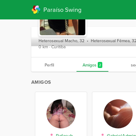
Paraíso Swing
BellaAlleh
Heterosexual Macho, 32
•
Heterosexual Fêmea, 3
0 km · Curitiba
Perfil
Amigos
se
2
AMIGOS
Rafasub
GabrielAdmi