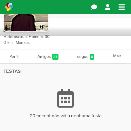
20cmcent
há mais de 90 dias
Heterosexual Homem, 30
0 km · Manaus
Mais
Perfil
Amigos
segue
24
8
FESTAS
20cmcent não vai a nenhuma festa