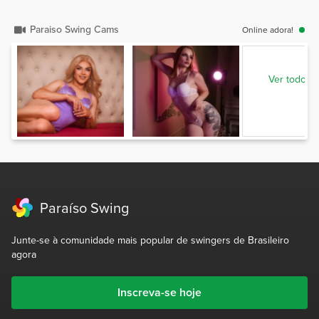
Paraiso Swing Cams
Online adora!
Ver todos 
Paraíso Swing
Junte-se à comunidade mais popular de swingers de Brasileiro
agora
Inscreva-se hoje