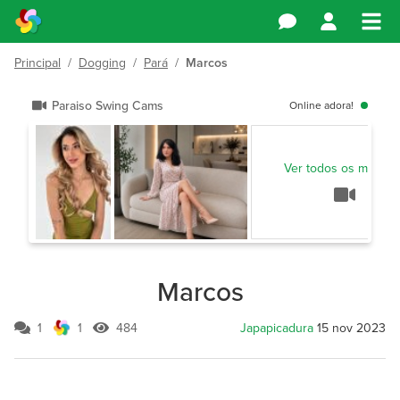
Principal
/
Dogging
/
Pará
/
Marcos
Paraiso Swing Cams
Online adora!
Ver todos os modelo
Marcos
1
1
484
Japapicadura
15 nov 2023