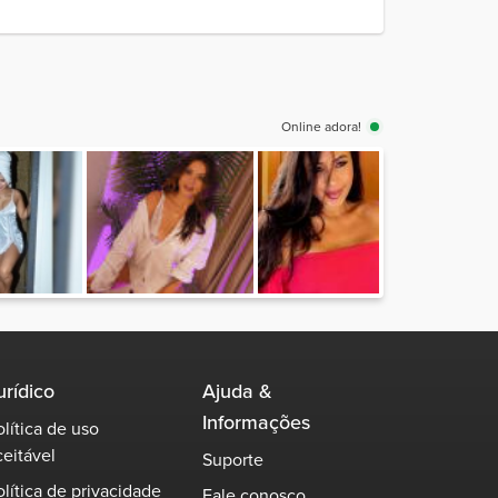
Online adora!
Ver
urídico
Ajuda &
Informações
olítica de uso
ceitável
Suporte
olítica de privacidade
Fale conosco