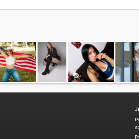
J
P
a
P