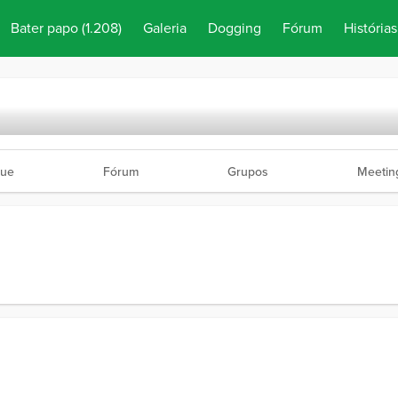
Bater papo
(1.208)
Galeria
Dogging
Fórum
Histórias
ue
Fórum
Grupos
Meetin