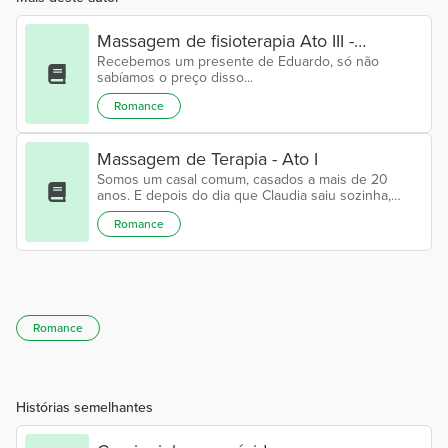
Massagem de fisioterapia Ato III -
Recebemos um presente de Eduardo, só não
Dominados
sabíamos o preço disso...
Romance
Massagem de Terapia - Ato I
Somos um casal comum, casados a mais de 20
anos. E depois do dia que Claudia saiu sozinha,
demos um tempo, na verdade ficamos um pouco
Romance
preocupados com tudo o que ocorreu, pois nunca
havíamos pensado em qualquer um dos dois saírem
sem a presença do outro. Claudia ficou um pouco
pra baixo por ter me “traído”, mas eu entendi a
situação e deixei claro que eu era mais culpado que
ela por tudo o que aconteceu, pois fiquei a inc...
Romance
Histórias semelhantes