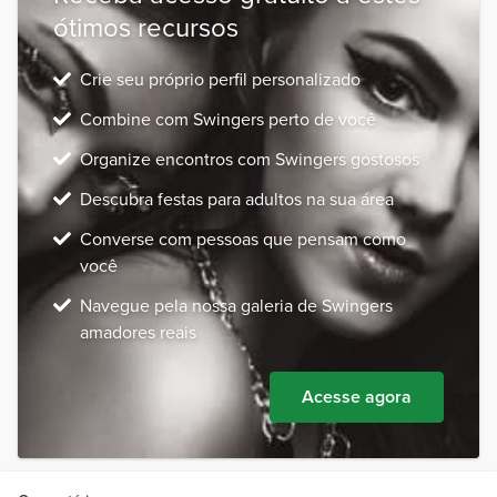
ótimos recursos
Crie seu próprio perfil personalizado
Combine com Swingers perto de você
Organize encontros com Swingers gostosos
Descubra festas para adultos na sua área
Converse com pessoas que pensam como
você
Navegue pela nossa galeria de Swingers
amadores reais
Acesse agora