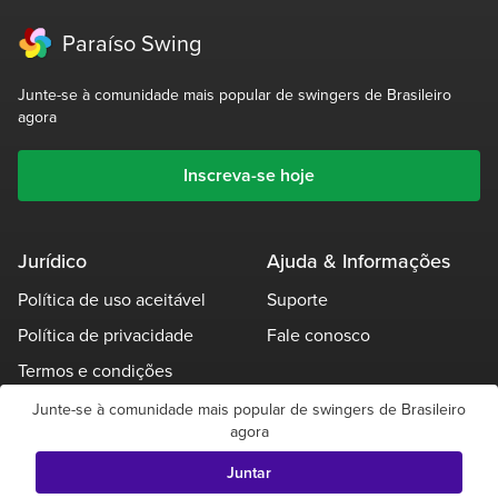
Paraíso Swing
Junte-se à comunidade mais popular de swingers de Brasileiro
agora
Inscreva-se hoje
Jurídico
Ajuda & Informações
Política de uso aceitável
Suporte
Política de privacidade
Fale conosco
Termos e condições
Garantia de idade
Junte-se à comunidade mais popular de swingers de Brasileiro
agora
Outras políticas
Juntar