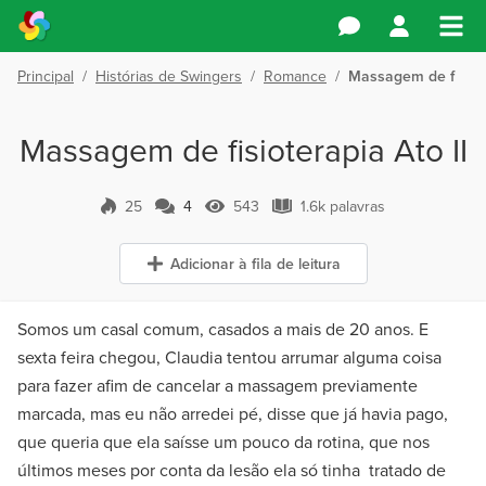
Principal
/
Histórias de Swingers
/
Romance
/
Massagem de fisiote
Massagem de fisioterapia Ato II
25
4
543
1.6k palavras
4 Comentários
543 Visualizações
1.6k palavras
Adicionar à fila de leitura
Somos um casal comum, casados a mais de 20 anos. E
sexta feira chegou, Claudia tentou arrumar alguma coisa
para fazer afim de cancelar a massagem previamente
marcada, mas eu não arredei pé, disse que já havia pago,
que queria que ela saísse um pouco da rotina, que nos
últimos meses por conta da lesão ela só tinha tratado de