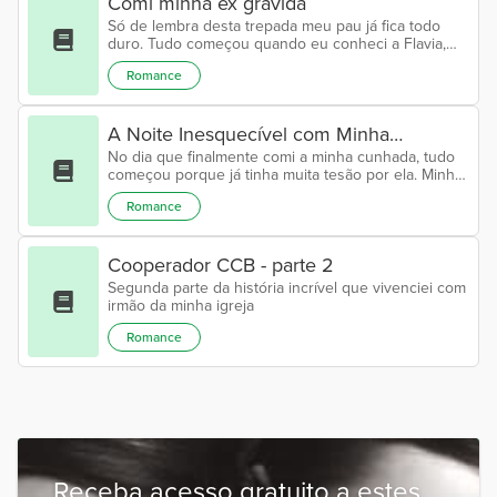
Comi minha ex grávida
Só de lembra desta trepada meu pau já fica todo
duro. Tudo começou quando eu conheci a Flavia,
agente começou a namorar e ficamos juntos mais
Romance
ou menos um ano, o tempo passou ela se casou
com outro e eu também me casei com outra pessoa.
Eu fiquei casado por sete anos e me divorcie, no
A Noite Inesquecível com Minha
meu primeiro mês de divórcio recebi um convite no
Facebook da Flávia, ficamos conversando uma duas
No dia que finalmente comi a minha cunhada, tudo
Cunhada (Real)
semanas, no dia em que eu estava de folga...
começou porque já tinha muita tesão por ela. Minha
bela e gostosa cunhada, com cabelos negros e um
Romance
corpo que tirava o fôlego. Naquele dia, estávamos
em uma festa à beira da piscina, com muita bebida
envolvida. À medida que a noite avançava, os
Cooperador CCB - parte 2
convidados começaram a ir embora, até que só
sobraram eu, minha esposa, minha cunhada e a filha
Segunda parte da história incrível que vivenciei com
dela, que tinha apenas 20 anos. Todo...
irmão da minha igreja
Romance
Receba acesso gratuito a estes